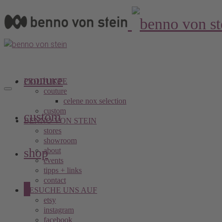
couture
PRODUKTE
couture
celene nox selection
custom
custom
BENNO VON STEIN
stores
showroom
shop
about
events
tipps + links
contact
0
BESUCHE UNS AUF
etsy
instagram
facebook