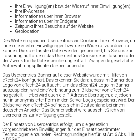
Ihre Einwilligung(en) bzw. der Widerruf Ihrer Einwilligung(en)
Ihre IP-Adresse
Informationen über Ihren Browser
Informationen über Ihr Endgerät
Zeitpunkt Ihres Besuchs auf der Website
Geolocation
Des Weiteren speichert Usercentrics ein Cookie in Ihrem Browser, um
Ihnen die erteilten Einwilligungen bzw. deren Widerruf zuordnen zu
können. Die so erfassten Daten werden gespeichert, bis Sie uns zur
Löschung auffordern, das Usercentrics-Cookie selbst löschen oder
der Zweck für die Datenspeicherung entfällt. Zwingende gesetzliche
Aufbewahrungspflichten bleiben unberührt.
Das Usercentrics-Banner auf dieser Website wurde mit Hilfe von
eRecht24 konfiguriert. Das erkennen Sie daran, dass im Banner das
Logo von eRecht24 auftaucht. Um das eRecht24-Logo im Banner
auszuspielen, wird eine Verbindung zum Bildserver von eRecht24
hergestellt. Hierbei wird auch die IP-Adresse übertragen, die jedoch
nur in anonymisierter Form in den Server-Logs gespeichert wird. Der
Bildserver von eRecht24 befindet sich in Deutschland bei einem
deutschen Anbieter. Das Banner selbst wird ausschließlich von
Usercentrics zur Verfügung gestellt.
Der Einsatz von Usercentrics erfolgt, um die gesetzlich
vorgeschriebenen Einwilligungen für den Einsatz bestimmter
Technologien einzuholen. Rechtsgrundlage hierfür ist Art. 6 Abs. 1 lit.
c DSGVO.