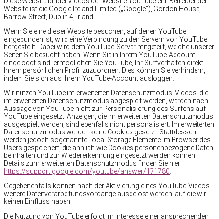
Diese Website bindet Videos der Website YouTube ein. Betreiber der
Website ist die Google Ireland Limited („Google”), Gordon House,
Barrow Street, Dublin 4, Irland.
Wenn Sie eine dieser Website besuchen, auf denen YouTube
eingebunden ist, wird eine Verbindung zu den Servern von YouTube
hergestellt. Dabei wird dem YouTube-Server mitgeteilt, welche unserer
Seiten Sie besucht haben. Wenn Sie in Ihrem YouTube-Account
eingeloggt sind, ermöglichen Sie YouTube, Ihr Surfverhalten direkt
Ihrem persönlichen Profil zuzuordnen. Dies können Sie verhindern,
indem Sie sich aus Ihrem YouTube-Account ausloggen.
Wir nutzen YouTube im erweiterten Datenschutzmodus. Videos, die
im erweiterten Datenschutzmodus abgespielt werden, werden nach
Aussage von YouTube nicht zur Personalisierung des Surfens auf
YouTube eingesetzt. Anzeigen, die im erweiterten Datenschutzmodus
ausgespielt werden, sind ebenfalls nicht personalisiert. Im erweiterten
Datenschutzmodus werden keine Cookies gesetzt. Stattdessen
werden jedoch sogenannte Local Storage Elemente im Browser des
Users gespeichert, die ähnlich wie Cookies personenbezogene Daten
beinhalten und zur Wiedererkennung eingesetzt werden können.
Details zum erweiterten Datenschutzmodus finden Sie hier:
https://support.google.com/youtube/answer/171780
.
Gegebenenfalls können nach der Aktivierung eines YouTube-Videos
weitere Datenverarbeitungsvorgänge ausgelöst werden, auf die wir
keinen Einfluss haben.
Die Nutzung von YouTube erfolgt im Interesse einer ansprechenden