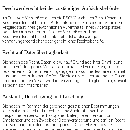
Beschwerde­recht bei der zuständigen Aufsichts­behörde
Im Falle von Verstößen gegen die DSGVO steht den Betroffenen ein
Beschwerderecht bei einer Aufsichtsbehörde, insbesondere in dem
Mitgliedstaat ihres gewöhnlichen Aufenthalts, ihres Arbeitsplatzes
oder des Orts des mutmaßlichen Verstoßes zu. Das
Beschwerderecht besteht unbeschadet anderweitiger
verwaltungsrechtlicher oder gerichtlicher Rechtsbehelfe.
Recht auf Daten­übertrag­barkeit
Sie haben das Recht, Daten, die wir auf Grundlage Ihrer Einwilligung
oder in Erfüllung eines Vertrags automatisiert verarbeiten, an sich
oder an einen Dritten in einem gängigen, maschinenlesbaren Format
aushändigen zu lassen. Sofern Sie die direkte Übertragung der Daten
an einen anderen Verantwortlichen verlangen, erfolgt dies nur, soweit
es technisch machbar ist.
Auskunft, Berichtigung und Löschung
Sie haben im Rahmen der geltenden gesetzlichen Bestimmungen
jederzeit das Recht auf unentgeltliche Auskunft über Ihre
gespeicherten personenbezogenen Daten, deren Herkunft und
Empfänger und den Zweck der Datenverarbeitung und ggf. ein Recht
auf Berichtigung oder Löschung dieser Daten. Hierzu sowie zu
weiteren Fragen zum Thema personenbezogene Daten können Sie