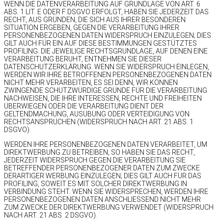
WENN DIE DATENVERARBEITUNG AUF GRUNDLAGE VON ART. 6
ABS. 1 LIT. E ODER F DSGVO ERFOLGT, HABEN SIE JEDERZEIT DAS
RECHT, AUS GRÜNDEN, DIE SICH AUS IHRER BESONDEREN
SITUATION ERGEBEN, GEGEN DIE VERARBEITUNG IHRER
PERSONENBEZOGENEN DATEN WIDERSPRUCH EINZULEGEN; DIES
GILT AUCH FÜR EIN AUF DIESE BESTIMMUNGEN GESTÜTZTES
PROFILING. DIE JEWEILIGE RECHTSGRUNDLAGE, AUF DENEN EINE
VERARBEITUNG BERUHT, ENTNEHMEN SIE DIESER
DATENSCHUTZERKLÄRUNG. WENN SIE WIDERSPRUCH EINLEGEN,
WERDEN WIR IHRE BETROFFENEN PERSONENBEZOGENEN DATEN
NICHT MEHR VERARBEITEN, ES SEI DENN, WIR KÖNNEN
ZWINGENDE SCHUTZWÜRDIGE GRÜNDE FÜR DIE VERARBEITUNG
NACHWEISEN, DIE IHRE INTERESSEN, RECHTE UND FREIHEITEN
ÜBERWIEGEN ODER DIE VERARBEITUNG DIENT DER
GELTENDMACHUNG, AUSÜBUNG ODER VERTEIDIGUNG VON
RECHTSANSPRÜCHEN (WIDERSPRUCH NACH ART. 21 ABS. 1
DSGVO).
WERDEN IHRE PERSONENBEZOGENEN DATEN VERARBEITET, UM
DIREKTWERBUNG ZU BETREIBEN, SO HABEN SIE DAS RECHT,
JEDERZEIT WIDERSPRUCH GEGEN DIE VERARBEITUNG SIE
BETREFFENDER PERSONENBEZOGENER DATEN ZUM ZWECKE
DERARTIGER WERBUNG EINZULEGEN; DIES GILT AUCH FÜR DAS
PROFILING, SOWEIT ES MIT SOLCHER DIREKTWERBUNG IN
VERBINDUNG STEHT. WENN SIE WIDERSPRECHEN, WERDEN IHRE
PERSONENBEZOGENEN DATEN ANSCHLIESSEND NICHT MEHR
ZUM ZWECKE DER DIREKTWERBUNG VERWENDET (WIDERSPRUCH
NACH ART. 21 ABS. 2 DSGVO).