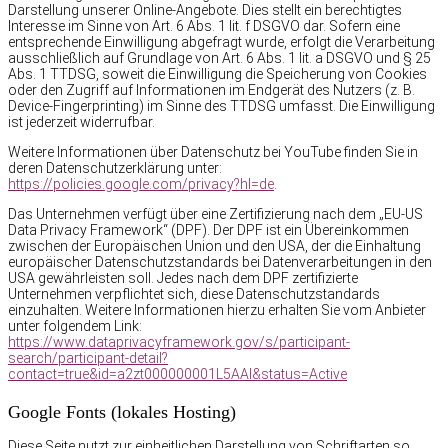
Darstellung unserer Online-Angebote. Dies stellt ein berechtigtes
Interesse im Sinne von Art. 6 Abs. 1 lit. f DSGVO dar. Sofern eine
entsprechende Einwilligung abgefragt wurde, erfolgt die Verarbeitung
ausschließlich auf Grundlage von Art. 6 Abs. 1 lit. a DSGVO und § 25
Abs. 1 TTDSG, soweit die Einwilligung die Speicherung von Cookies
oder den Zugriff auf Informationen im Endgerät des Nutzers (z. B.
Device-Fingerprinting) im Sinne des TTDSG umfasst. Die Einwilligung
ist jederzeit widerrufbar.
Weitere Informationen über Datenschutz bei YouTube finden Sie in
deren Datenschutzerklärung unter:
https://policies.google.com/privacy?hl=de
.
Das Unternehmen verfügt über eine Zertifizierung nach dem „EU-US
Data Privacy Framework“ (DPF). Der DPF ist ein Übereinkommen
zwischen der Europäischen Union und den USA, der die Einhaltung
europäischer Datenschutzstandards bei Datenverarbeitungen in den
USA gewährleisten soll. Jedes nach dem DPF zertifizierte
Unternehmen verpflichtet sich, diese Datenschutzstandards
einzuhalten. Weitere Informationen hierzu erhalten Sie vom Anbieter
unter folgendem Link:
https://www.dataprivacyframework.gov/s/participant-
search/participant-detail?
contact=true&id=a2zt000000001L5AAI&status=Active
Google Fonts (lokales Hosting)
Diese Seite nutzt zur einheitlichen Darstellung von Schriftarten so