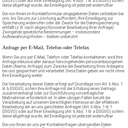
DSGVO) oder auf Ihrer Einwilligung (Art. 6 Abs. 1 lit. a DSGVO) sofern
diese abgefragt wurde; die Einwilligung ist jederzeit widerrufbar.
Die von Ihnen im Kontaktformular eingegebenen Daten verbleiben bei
uns, bis Sie uns zur Löschung auffordern, Ihre Einwilligung zur
Speicherung widerrufen oder der Zweck für die Datenspeicherung
entfällt (z. B. nach abgeschlossener Bearbeitung Ihrer Anfrage).
Zwingende gesetzliche Bestimmungen – insbesondere
Aufbewahrungsfristen – bleiben unberührt.
Anfrage per E-Mail, Telefon oder Telefax
Wenn Sie uns per E-Mail, Telefon oder Telefax kontaktieren, wird Ihre
Anfrage inklusive aller daraus hervorgehenden personenbezogenen
Daten (Name, Anfrage) zum Zwecke der Bearbeitung Ihres Anliegens
bei uns gespeichert und verarbeitet. Diese Daten geben wir nicht ohne
Ihre Einwilligung weiter.
Die Verarbeitung dieser Daten erfolgt auf Grundlage von Art. 6 Abs. 1
lit. b DSGVO, sofern Ihre Anfrage mit der Erfüllung eines Vertrags
zusammenhängt oder zur Durchführung vorvertraglicher
Maßnahmen erforderlich ist. In allen übrigen Fällen beruht die
Verarbeitung auf unserem berechtigten Interesse an der effektiven
Bearbeitung der an uns gerichteten Anfragen (Art. 6 Abs. 1 lit. f
DSGVO) oder auf Ihrer Einwilligung (Art. 6 Abs. 1 lit. a DSGVO) sofern
diese abgefragt wurde; die Einwilligung ist jederzeit widerrufbar.
Die von Ihnen an uns per Kontaktanfragen übersandten Daten