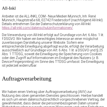
All-Inkl
Anbieter ist die ALL-INKL.COM - Neue Medien Münnich, Inh. René
Münnich, Hauptstraße 68, 02742 Friedersdorf (nachfolgend All-Inkl).
Details entnehmen Sie der Datenschutzerklärung von All-Inkl:
https://all-inkl.com/datenschutzinformationen/
.
Die Verwendung von All-Inkl erfolgt auf Grundlage von Art. 6 Abs. 1 lit.
f DSGVO. Wir haben ein berechtigtes Interesse an einer möglichst
zuverlässigen Darstellung unserer Website. Sofern eine
entsprechende Einwilligung abgefragt wurde, erfolgt die Verarbeitung
ausschließlich auf Grundlage von Art. 6 Abs. 1 lit. a DSGVO und § 25
Abs. 1 TTDSG, soweit die Einwilligung die Speicherung von Cookies
oder den Zugriff auf Informationen im Endgerät des Nutzers (z. B.
Device-Fingerprinting) im Sinne des TTDSG umfasst. Die Einwilligung
ist jederzeit widerrufbar.
Auftragsverarbeitung
Wir haben einen Vertrag über Auftragsverarbeitung (AVV) zur
Nutzung des oben genannten Dienstes geschlossen. Hierbei handelt
es sich um einen datenschutzrechtlich vorgeschriebenen Vertrag, der
gewährleistet, dass dieser die personenbezogenen Daten unserer
Websitebesucher nur nach unseren Weisungen und unter Einhaltung